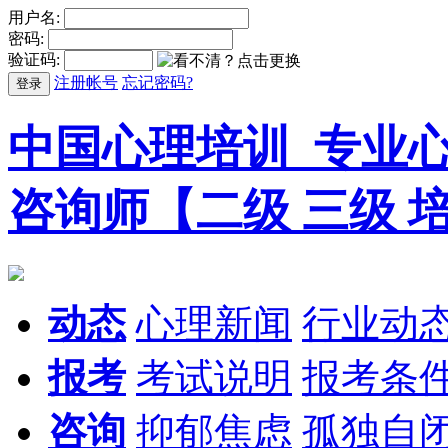
用户名:
密码:
验证码:
注册帐号
忘记密码?
登录
中国心理培训_专业
咨询师【二级 三级 培
动态
心理新闻
行业动
报考
考试说明
报考条
咨询
抑郁焦虑
孤独自