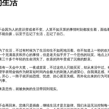
的生活
，不会因为人的意识变或者不变。人算不如天算的事情时刻都发生着，面临
不能自拨，以至于忘记了生活，忘记了自己。
为了生活，不过有时候为了生活却生不如死地活着。你不知道上一秒的欢
是一个充满喜庆和开心的事情，但是老天似乎开了一个悲伤的玩笑。地点
果三十多个年轻的生命消失了。欢喜的跨年变成了沉痛的默哀。
着有一天会中大奖，一夜成首富，不过这些人只能买买，却从来没中过。
理学表明金钱作为财富短时间内会极大的刺激人的虚荣心、自我满足感、
，开心，一阵子就开始恐慌、忧虑、担心甚至失眠。而外化出来的行为可
的事。
来及悲伤，就被匆匆的生活带回到现实。
不会再回来。悲痛只是插曲，继续生活才是主旋律。我们永远无法控制每