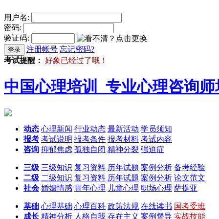
用户名:
密码:
验证码:
注册帐号
忘记密码?
登录
考试提醒：
好象已经过了哦！
中国心理培训_专业心理咨询师培
动态
心理新闻
行业动态
最新活动
学员须知
报考
考试说明
报考条件
报考材料
考试内容
咨询
抑郁焦虑
孤独自闭
精神分裂
强迫症
三级
三级知识
复习资料
历年试题
案例分析
备考经验
二级
二级知识
复习资料
历年试题
案例分析
论文范文
社会
婚姻情感
青年心理
儿童心理
职场心理
萨提亚
基础
心理基础
心理百科
政策法规
在线读书
国考委班
成长
精神分析
人格自我
存在主义
案例督导
实战技能