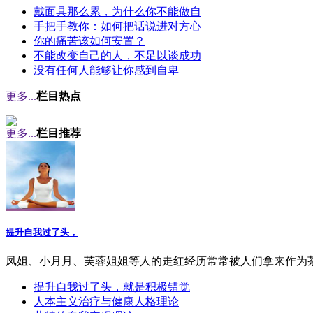
戴面具那么累，为什么你不能做自
手把手教你：如何把话说进对方心
你的痛苦该如何安置？
不能改变自己的人，不足以谈成功
没有任何人能够让你感到自卑
更多...
栏目热点
更多...
栏目推荐
提升自我过了头，
凤姐、小月月、芙蓉姐姐等人的走红经历常常被人们拿来作为
提升自我过了头，就是积极错觉
人本主义治疗与健康人格理论