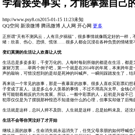
学着接受事实，才能掌握自己
http://www.psy8.cn
2015-01-15 11:23
未知
QQ空间
新浪微博
腾讯微博
人人网
开心网
更多
正所谓“天有不测风云，人有旦夕祸福”，很多事情就像既定好的一样
绪：欣喜、伤心、恐惧、慌张……很多人都会沉浸在各种负责的情绪里
变幻莫测的生活让人欢喜让人忧
生活总是多姿多彩，千变万化的。人每时每刻所做的都是在生活，都是
家财万贯……举两个例子吧，第一个就是在2014年的年尾，本来跨年
声的敲响，可惜没想到的是却是死神的叫喊声。一瞬间踩踏发生了，结
再来说一个常见的故事，那是一夜暴富的故事。很多人喜欢买彩票幻想
子变成了富人。这是多么令人羡慕的事情，不过不用高兴太早。金钱心
有可能朝着相反的方向发展。所以，一般中彩票的人，起初是兴奋不已
犯罪仅仅是为了摆脱那种惶恐不知道做什么的心理，但事实却做了后悔
生活就是这样，总叫人猝不及防。人生就是这样，总是始料未及。还没
生活不会等你哭泣好了才开始
继续上面的故事，生命消失就永远消失了，任凭父母亲朋的如何呼喊也