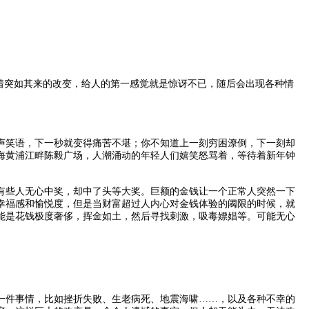
着突如其来的改变，给人的第一感觉就是惊讶不已，随后会出现各种情
声笑语，下一秒就变得痛苦不堪；你不知道上一刻穷困潦倒，下一刻却
上海黄浦江畔陈毅广场，人潮涌动的年轻人们嬉笑怒骂着，等待着新年钟
有些人无心中奖，却中了头等大奖。巨额的金钱让一个正常人突然一下
幸福感和愉悦度，但是当财富超过人内心对金钱体验的阈限的时候，就
能是花钱极度奢侈，挥金如土，然后寻找刺激，吸毒嫖娼等。可能无心
一件事情，比如挫折失败、生老病死、地震海啸……，以及各种不幸的